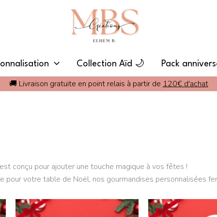
onnalisation
Collection Aïd 🌙
Pack annivers
🚚 Livraison gratuite en point relais à partir de
120€ d'achat
 est conçu pour ajouter une touche magique à vos fêtes !
pour votre table de Noël, nos gourmandises personnalisées feron