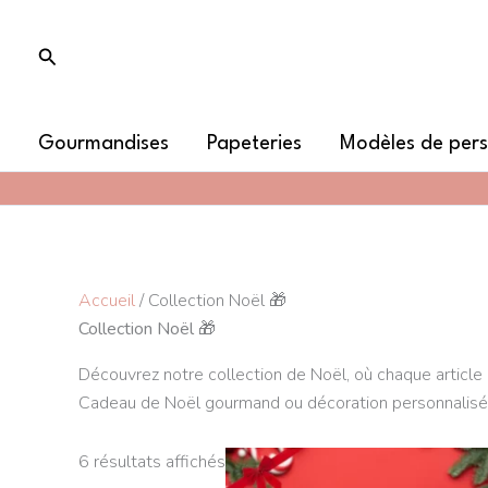
Aller
au
Rechercher
contenu
Gourmandises
Papeteries
Modèles de pers
Accueil
/ Collection Noël 🎁
Collection Noël 🎁
Découvrez notre collection de Noël, où chaque article
Cadeau de Noël gourmand ou décoration personnalisée 
Plage
Ce
6 résultats affichés
de