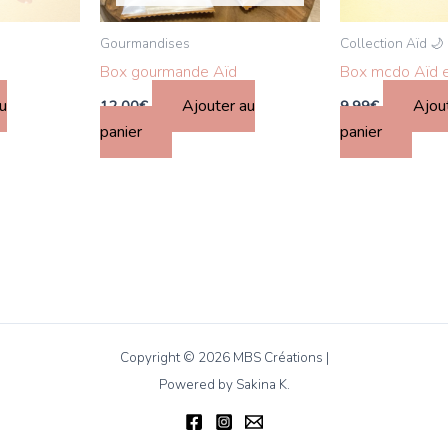
être
Gourmandises
Collection Aïd 🌙
choisies
Box gourmande Aïd
Box mcdo Aïd e
sur
la
u
Ajouter au
Ajou
12.00
€
9.99
€
page
panier
panier
du
produit
Copyright © 2026 MBS Créations |
Powered by Sakina K.