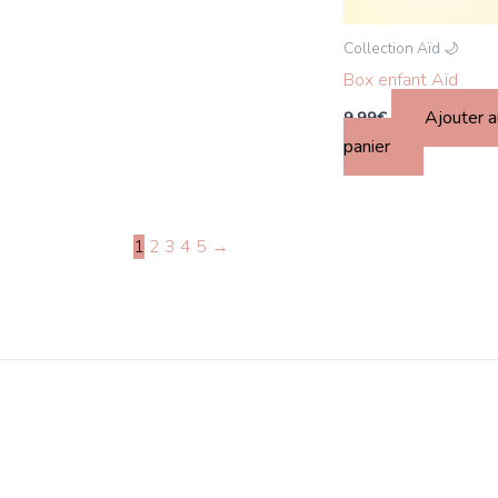
Collection Aïd 🌙
Box enfant Aïd
Ajouter a
9.99
€
panier
1
2
3
4
5
→