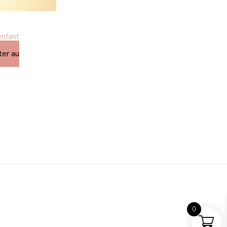
nfant
ter au
0