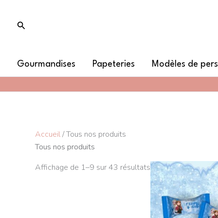
Aller
au
Rechercher
contenu
Gourmandises
Papeteries
Modèles de pers
Accueil
/ Tous nos produits
Tous nos produits
Ce
Affichage de 1–9 sur 43 résultats
produit
a
plusieurs
variations