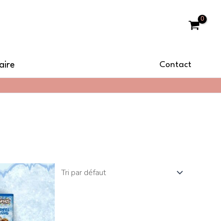
aire
Contact
it
eurs
tions.