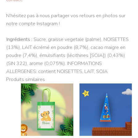
N’hésitez pas à nous partager vos retours en photos sur
notre compte Instagram !
Ingrédients :
Sucre, graisse vegetale (palme), NOISETTES
(13%), LAIT écrémé en poudre (8,7%), cacao maigre en
poudre (7,4%), émulsifiants (lécithines [SOJA]) (0,43%)
(SIN 322), arome (0,075%). INFORMATIONS
ALLERGENES: contient NOISETTES, LAIT, SOJA
Produits similaires
Ce
Ce
produit
produit
a
a
plusieurs
plusieurs
variations.
variations.
Les
Les
options
options