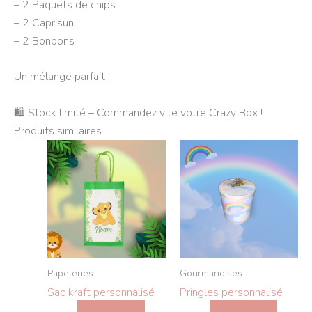
– 2 Paquets de chips
– 2 Caprisun
– 2 Bonbons
Un mélange parfait !
🛍️ Stock limité – Commandez vite votre Crazy Box !
Produits similaires
Ce
Ce
produit
produit
a
a
plusieurs
plusieurs
variations.
variations.
Les
Les
options
options
Papeteries
Gourmandises
peuvent
peuvent
Sac kraft personnalisé
Pringles personnalisé
être
être
choisies
choisies