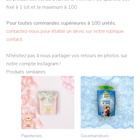
fixé à 1 lot et le maximum à 100.
Pour toutes commandes supérieures à 100 unités,
contactez-nous pour établir un devis sur notre rubrique
contact.
N’hésitez pas à nous partager vos retours en photos sur
notre compte Instagram !
Produits similaires
Plage
Ce
Ce
de
produit
produit
prix :
2.50€
a
a
à
plusieurs
plusieurs
3.50€
variations.
variations.
Les
Les
options
options
Papeteries
Gourmandises
peuvent
peuvent