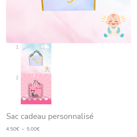
Sac cadeau personnalisé
4.50
€
–
5.00
€