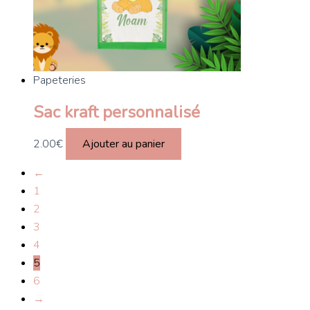
Papeteries
Sac kraft personnalisé
2.00
€
Ajouter au panier
←
1
2
3
4
5
6
→