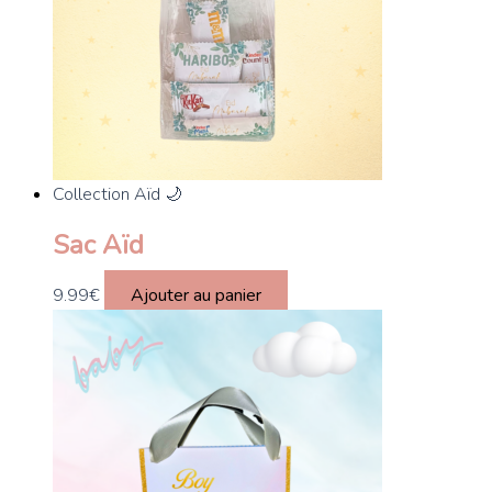
Collection Aïd 🌙
Sac Aïd
9.99
€
Ajouter au panier